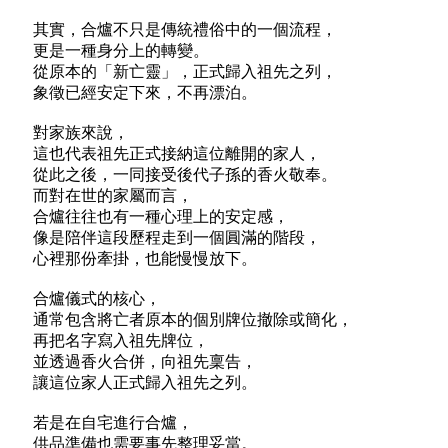
其實，合爐不只是傳統禮俗中的一個流程，
更是一種身分上的轉變。
從原本的「新亡靈」，正式歸入祖先之列，
象徵已經安定下來，不再漂泊。
對家族來說，
這也代表祖先正式接納這位離開的家人，
從此之後，一同接受後代子孫的香火敬奉。
而對在世的家屬而言，
合爐往往也有一種心理上的安定感，
像是陪伴這段歷程走到一個圓滿的階段，
心裡那份牽掛，也能慢慢放下。
合爐儀式的核心，
通常包含將亡者原本的個別牌位撤除或簡化，
再把名字寫入祖先牌位，
並透過香火合併，向祖先稟告，
讓這位家人正式歸入祖先之列。
若是在自宅進行合爐，
供品準備也需要事先整理妥當。