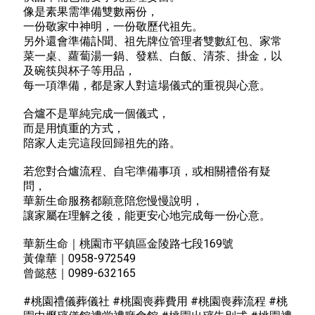
像是素果需準備雙數兩份，
一份敬家中神明，一份敬歷代祖先。
另外還會準備訃聞、祖先牌位管理者雙數紅包、家常
菜一桌、蘿蔔湯一鍋、發糕、白飯、清茶、掛金，以
及碗筷與杯子等用品，
每一項準備，都是家人對這場儀式的重視與心意。
合爐不是單純完成一個儀式，
而是用慎重的方式，
陪家人走完這段回歸祖先的路。
若您對合爐流程、自宅準備事項，或相關禮俗有疑
問，
華新生命服務都願意陪您慢慢說明，
讓家屬在理解之後，能更安心地完成每一份心意。
華新生命｜桃園市平鎮區金陵路七段169號
黃偉華｜0958-972549
曾懿慈｜0989-632165
#桃園禮儀葬儀社 #桃園喪葬費用 #桃園喪葬流程 #桃